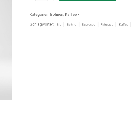
Fairtrade
Espresso
Kategorien:
Bohnen
,
Kaffee
1000g
Schlagwörter:
Menge
Bio
Bohne
Espresso
Fairtrade
Kaffee