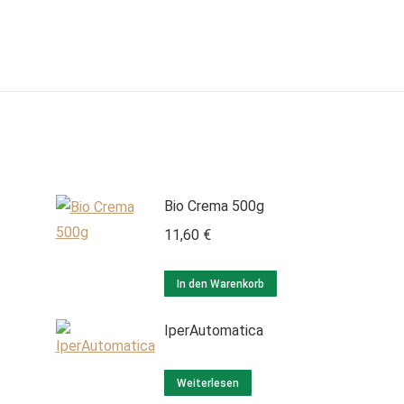
Bio Crema 500g
11,60
€
In den Warenkorb
IperAutomatica
Weiterlesen