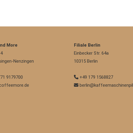
And More
Filiale Berlin
 4
Einbecker Str. 64a
singen-Nenzingen
10315
Berlin
71 9179700
+49 179 1568827
coffeemore.de
berlin@kaffeemaschinenpil