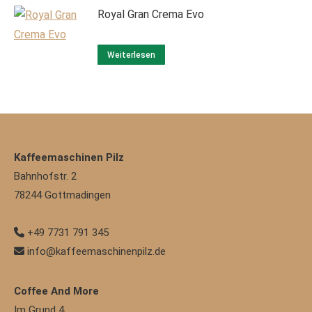
Royal Gran Crema Evo
Weiterlesen
Kaffeemaschinen Pilz
Bahnhofstr. 2
78244
Gottmadingen
+49 7731 791 345
info@kaffeemaschinenpilz.de
Coffee And More
Im Grund 4