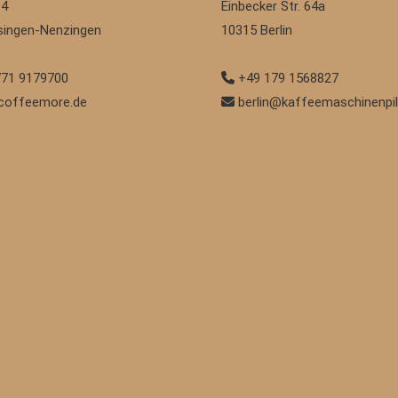
 4
Einbecker Str. 64a
singen-Nenzingen
10315
Berlin
71 9179700
+49 179 1568827
coffeemore.de
berlin@kaffeemaschinenpil