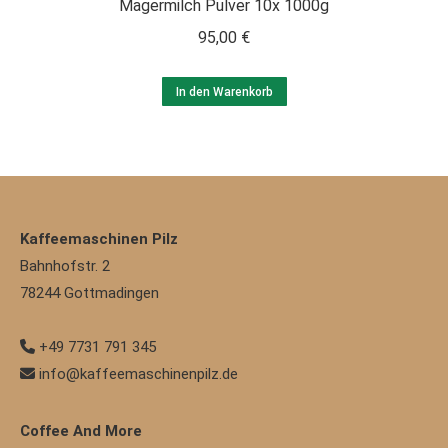
Magermilch Pulver 10x 1000g
95,00
€
In den Warenkorb
Kaffeemaschinen Pilz
Bahnhofstr. 2
78244
Gottmadingen
+49 7731 791 345
info@kaffeemaschinenpilz.de
Coffee And More