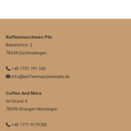
Kaffeemaschinen Pilz
Bahnhofstr. 2
78244
Gottmadingen
+49 7731 791 345
info@kaffeemaschinenpilz.de
Coffee And More
Im Grund 4
78359
Orsingen-Nenzingen
+49 7771 9179700