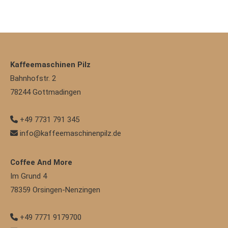
Kaffeemaschinen Pilz
Bahnhofstr. 2
78244
Gottmadingen
+49 7731 791 345
info@kaffeemaschinenpilz.de
Coffee And More
Im Grund 4
78359
Orsingen-Nenzingen
+49 7771 9179700