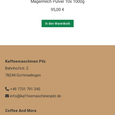
Magermilch Pulver 10x 1000g
95,00
€
In den Warenkorb
Kaffeemaschinen Pilz
Bahnhofstr. 2
78244
Gottmadingen
+49 7731 791 345
info@kaffeemaschinenpilz.de
Coffee And More